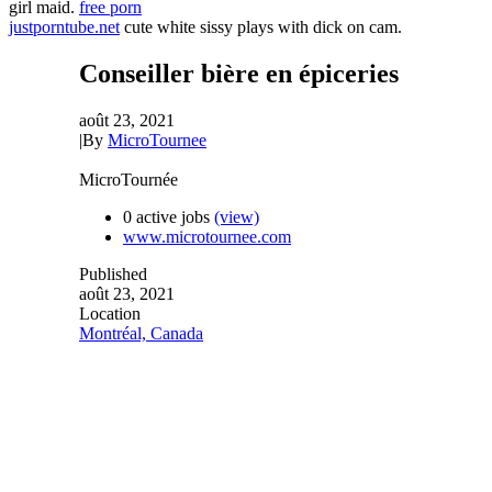
girl maid.
free porn
justporntube.net
cute white sissy plays with dick on cam.
Conseiller bière en épiceries
août 23, 2021
|
By
MicroTournee
MicroTournée
0 active jobs
(view)
www.microtournee.com
Published
août 23, 2021
Location
Montréal, Canada