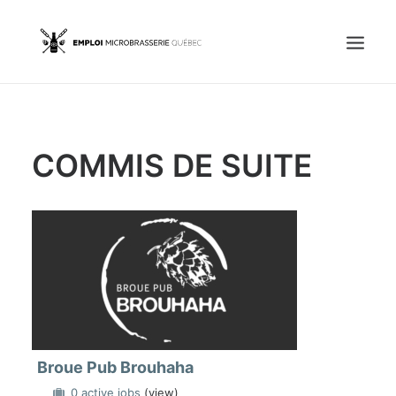
Accueil
COMMIS DE SUITE
Emplois
Candidats
OFFREZ UN EMPLOI
Portail Entreprise
Portail Candidat
Broue Pub Brouhaha
0 active jobs
(view)