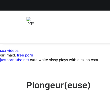
sex videos
girl maid.
free porn
justporntube.net
cute white sissy plays with dick on cam.
Plongeur(euse)