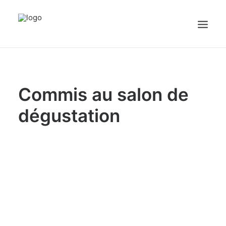
Accueil
Commis au salon de
Emplois
Candidats
dégustation
OFFREZ UN EMPLOI
Portail Entreprise
Portail Candidat