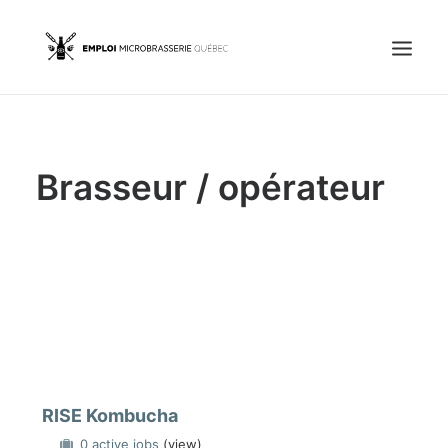
Accueil
Brasseur / opérateur
Emplois
Candidats
OFFREZ UN EMPLOI
Portail Entreprise
Portail Candidat
RISE Kombucha
0 active jobs
(view)