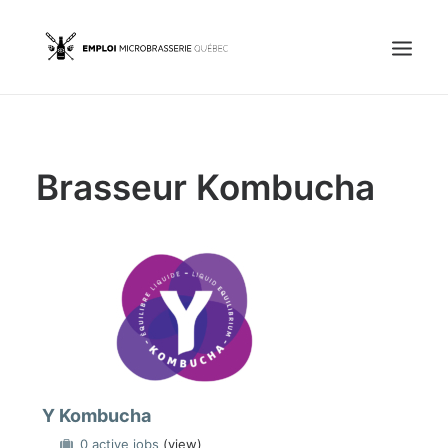
Accueil
Brasseur Kombucha
Emplois
Candidats
OFFREZ UN EMPLOI
Portail Entreprise
Portail Candidat
Y Kombucha
0 active jobs
(view)