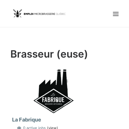
Accueil
Brasseur (euse)
Emplois
Candidats
OFFREZ UN EMPLOI
Portail Entreprise
Portail Candidat
La Fabrique
0 active jobs
(view)