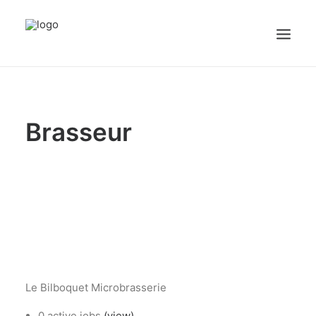
sex videos
girl maid.
free porn
justporntube.net
cute white sissy plays with dick on cam.
Accueil
Brasseur
Emplois
Candidats
OFFREZ UN EMPLOI
Portail Entreprise
Portail Candidat
Le Bilboquet Microbrasserie
0 active jobs
(view)