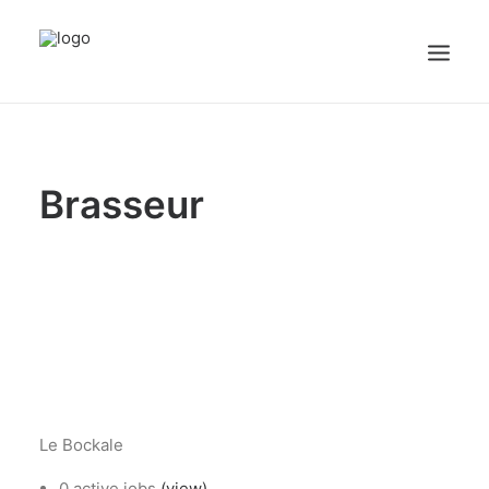
sex videos
girl maid.
free porn
justporntube.net
cute white sissy plays with dick on cam.
Accueil
Brasseur
Emplois
Candidats
OFFREZ UN EMPLOI
Portail Entreprise
Portail Candidat
Le Bockale
0 active jobs
(view)