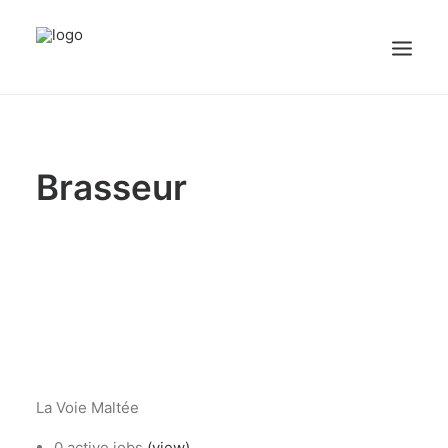
sex videos
girl maid.
free porn
justporntube.net
cute white sissy plays with dick on cam.
Accueil
Brasseur
Emplois
Candidats
OFFREZ UN EMPLOI
Portail Entreprise
Portail Candidat
La Voie Maltée
0 active jobs
(view)