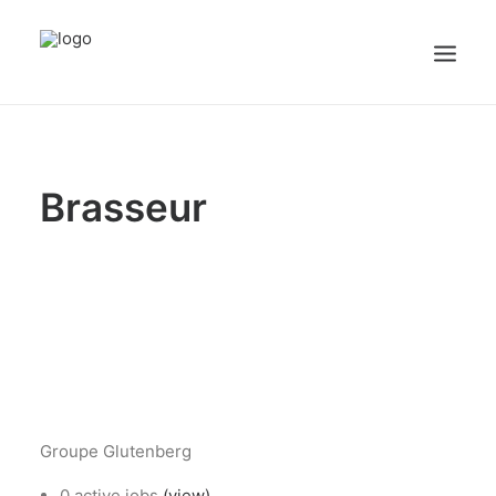
sex videos
girl maid.
free porn
justporntube.net
cute white sissy plays with dick on cam.
Accueil
Brasseur
Emplois
Candidats
OFFREZ UN EMPLOI
Portail Entreprise
Portail Candidat
Groupe Glutenberg
0 active jobs
(view)