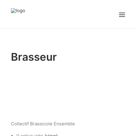
sex videos
girl maid.
free porn
justporntube.net
cute white sissy plays with dick on cam.
Accueil
Brasseur
Emplois
Candidats
OFFREZ UN EMPLOI
Portail Entreprise
Portail Candidat
Collectif Brassicole Ensemble
0 active jobs
(view)