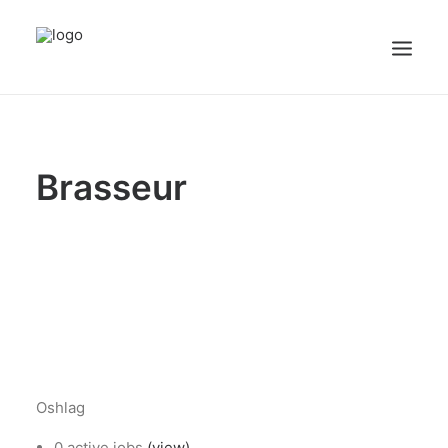
sex videos
girl maid.
free porn
justporntube.net
cute white sissy plays with dick on cam.
Accueil
Brasseur
Emplois
Candidats
OFFREZ UN EMPLOI
Portail Entreprise
Portail Candidat
Oshlag
0 active jobs
(view)