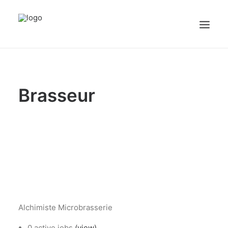
sex videos
girl maid.
free porn
justporntube.net
cute white sissy plays with dick on cam.
Accueil
Brasseur
Emplois
Candidats
OFFREZ UN EMPLOI
Portail Entreprise
Portail Candidat
Alchimiste Microbrasserie
0 active jobs
(view)