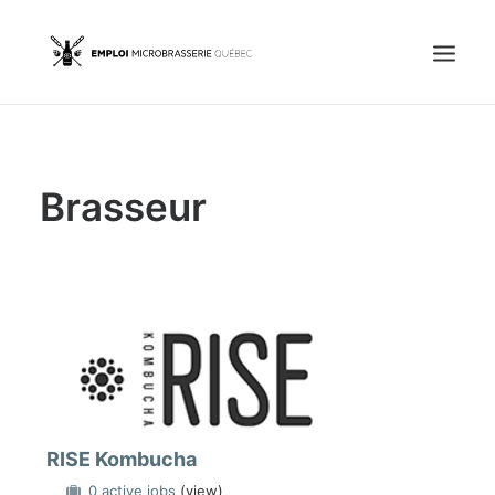
Accueil
Brasseur
Emplois
Candidats
OFFREZ UN EMPLOI
Portail Entreprise
Portail Candidat
RISE Kombucha
0 active jobs
(view)