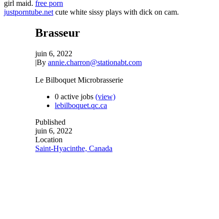
girl maid.
free porn
justporntube.net
cute white sissy plays with dick on cam.
Brasseur
juin 6, 2022
|
By
annie.charron@stationabt.com
Le Bilboquet Microbrasserie
0 active jobs
(view)
lebilboquet.qc.ca
Published
juin 6, 2022
Location
Saint-Hyacinthe, Canada