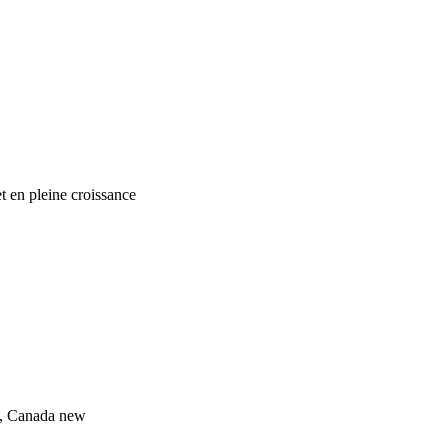
t en pleine croissance
s, Canada
new