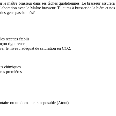
r le maître-brasseur dans ses tâches quotidiennes. Le brasseur assurera 
laboration avec le Maître brasseur. Tu auras à brasser de la bière et nos p
c des gens passionnés?
les recettes établis
façon rigoureuse
gérer le niveau adéquat de saturation en CO2.
its chimiques
ères premières
ntaire ou un domaine transposable (Atout)