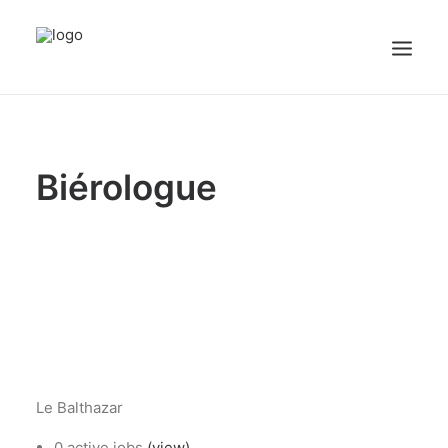
sex videos
girl maid.
free porn
justporntube.net
cute white sissy plays with dick on cam.
Accueil
Biérologue
Emplois
Candidats
OFFREZ UN EMPLOI
Portail Entreprise
Portail Candidat
Le Balthazar
0 active jobs
(view)