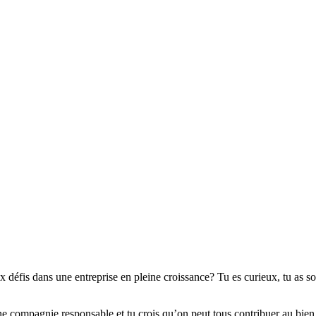
ux défis dans une entreprise en pleine croissance? Tu es curieux, tu as s
’une compagnie responsable et tu crois qu’on peut tous contribuer au b