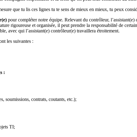
esure que tu lis ces lignes tu te sens de mieux en mieux, tu peux considé
r(e)
pour compléter notre équipe. Relevant du contrôleur, l’assistant(e) c
ature rigoureuse et organisée, il peut prendre la responsabilité de cert
e, avec qui l’assistant(e) contrôleur(e) travaillera étroitement.
ont les suivantes :
s :
, soumissions, contrats, coutants, etc.);
ojets TI;