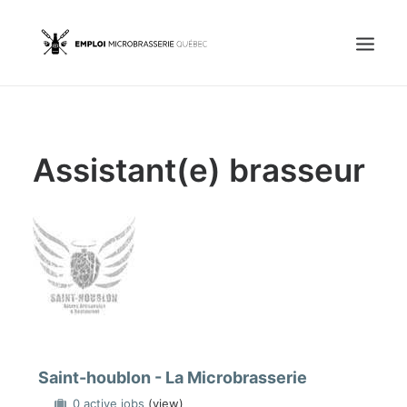
Accueil
Assistant(e) brasseur
Emplois
Candidats
OFFREZ UN EMPLOI
Portail Entreprise
Portail Candidat
Saint-houblon - La Microbrasserie
0 active jobs
(view)