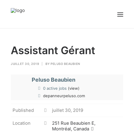
sex videos
girl maid.
free porn
justporntube.net
cute white sissy plays with dick on cam.
Accueil
Assistant Gérant
Emplois
JUILLET 30, 2019
|
BY
Candidats
PELUSO BEAUBIEN
Peluso Beaubien
OFFREZ UN EMPLOI
0 active jobs
(view)
depanneurpeluso.com
Portail Entreprise
Published
juillet 30, 2019
Portail Candidat
Location
251 Rue Beaubien E,
Montréal, Canada