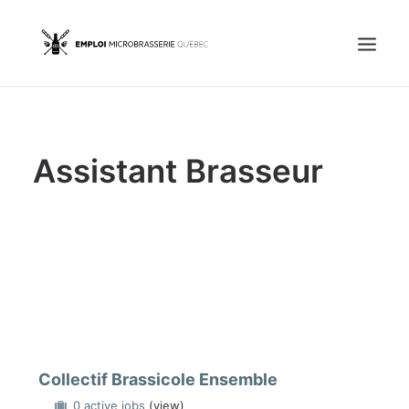
Accueil
Assistant Brasseur
Emplois
Candidats
OFFREZ UN EMPLOI
Portail Entreprise
Portail Candidat
Collectif Brassicole Ensemble
0 active jobs
(view)