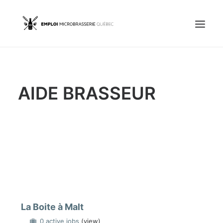
Accueil
AIDE BRASSEUR
Emplois
Candidats
OFFREZ UN EMPLOI
Portail Entreprise
Portail Candidat
La Boite à Malt
0 active jobs
(view)