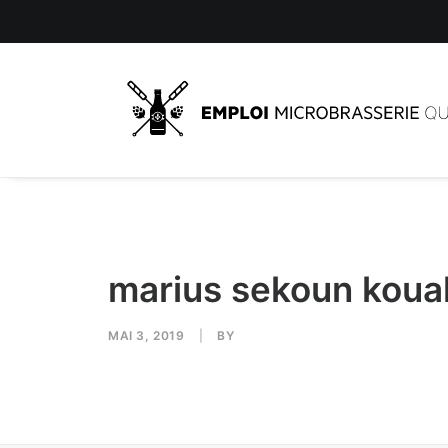
marius sekoun koua
MAI 3, 2019
|
BY