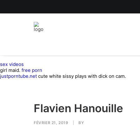
sex videos
girl maid.
free porn
justporntube.net
cute white sissy plays with dick on cam.
Flavien Hanouille
FÉVRIER 21, 2019
|
BY