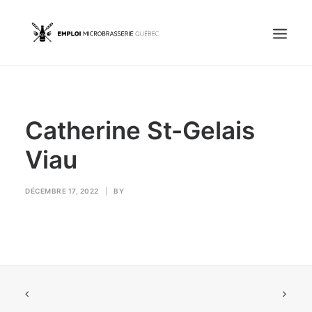
Accueil
Catherine St-Gelais
Emplois
Candidats
Viau
OFFREZ UN EMPLOI
DÉCEMBRE 17, 2022
|
BY
Portail Entreprise
Portail Candidat