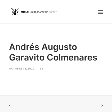
Accueil
Andrés Augusto
Emplois
Candidats
Garavito Colmenares
OFFREZ UN EMPLOI
OCTOBRE 18, 2022
|
BY
Portail Entreprise
Portail Candidat