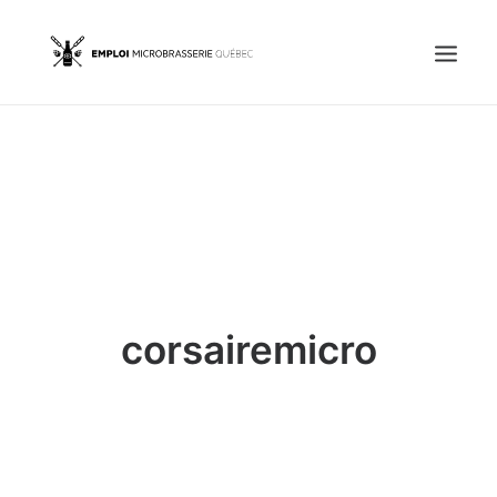
Accueil
Emplois
Candidats
OFFREZ UN EMPLOI
corsairemicro
Portail Entreprise
Portail Candidat