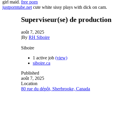
girl maid.
free porn
justporntube.net
cute white sissy plays with dick on cam.
Superviseur(se) de production
août 7, 2025
|
By
RH Siboire
Siboire
1 active job
(view)
siboire.ca
Published
août 7, 2025
Location
80 rue du dépôt, Sherbrooke, Canada