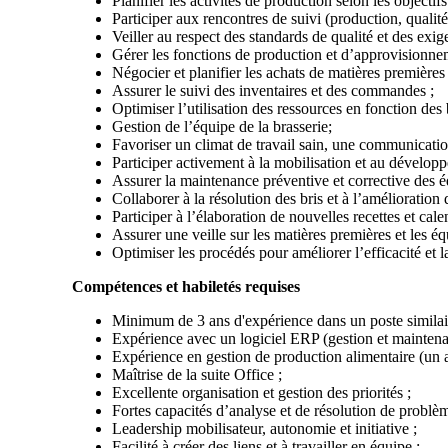
Planifier les activités de production selon les objectif
Participer aux rencontres de suivi (production, qualité
Veiller au respect des standards de qualité et des exig
Gérer les fonctions de production et d’approvisionn
Négocier et planifier les achats de matières premières 
Assurer le suivi des inventaires et des commandes ;
Optimiser l’utilisation des ressources en fonction des 
Gestion de l’équipe de la brasserie;
Favoriser un climat de travail sain, une communication
Participer activement à la mobilisation et au dévelo
Assurer la maintenance préventive et corrective des 
Collaborer à la résolution des bris et à l’amélioration d
Participer à l’élaboration de nouvelles recettes et cale
Assurer une veille sur les matières premières et les é
Optimiser les procédés pour améliorer l’efficacité et l
Compétences et habiletés requises
Minimum de 3 ans d'expérience dans un poste similair
Expérience avec un logiciel ERP (gestion et maintena
Expérience en gestion de production alimentaire (un a
Maîtrise de la suite Office ;
Excellente organisation et gestion des priorités ;
Fortes capacités d’analyse et de résolution de problèm
Leadership mobilisateur, autonomie et initiative ;
Facilité à créer des liens et à travailler en équipe ;