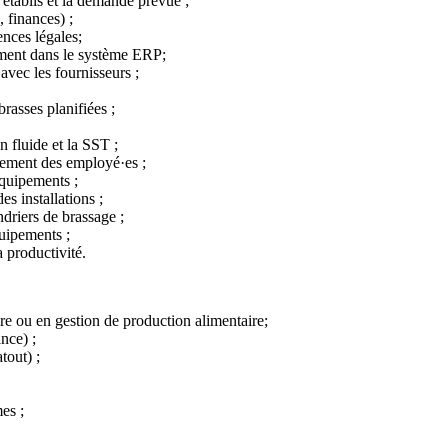
s établis et la demande prévue ;
, finances) ;
ences légales;
ement dans le système ERP;
avec les fournisseurs ;
brasses planifiées ;
 fluide et la SST ;
ppement des employé·es ;
équipements ;
es installations ;
ndriers de brassage ;
quipements ;
a productivité.
e ou en gestion de production alimentaire;
nce) ;
tout) ;
es ;