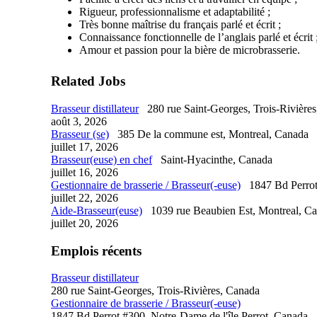
Rigueur, professionnalisme et adaptabilité ;
Très bonne maîtrise du français parlé et écrit ;
Connaissance fonctionnelle de l’anglais parlé et écrit 
Amour et passion pour la bière de microbrasserie.
Related Jobs
Brasseur distillateur
280 rue Saint-Georges, Trois-Rivière
août 3, 2026
Brasseur (se)
385 De la commune est, Montreal, Canada
juillet 17, 2026
Brasseur(euse) en chef
Saint-Hyacinthe, Canada
juillet 16, 2026
Gestionnaire de brasserie / Brasseur(-euse)
1847 Bd Perrot
juillet 22, 2026
Aide-Brasseur(euse)
1039 rue Beaubien Est, Montreal, C
juillet 20, 2026
Emplois récents
Brasseur distillateur
280 rue Saint-Georges, Trois-Rivières, Canada
Gestionnaire de brasserie / Brasseur(-euse)
1847 Bd Perrot #300, Notre-Dame de l'île Perrot, Canada